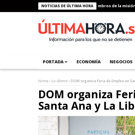
Presidente Bukele condecora a miembros de la misión hum
NOTICIAS DE ÚLTIMA HORA
PORTADA
ECONOMÍA
NEGOCIOS
Home
Lo último
DOM organiza Feria de Empleo en San
DOM organiza Fer
Santa Ana y La Li