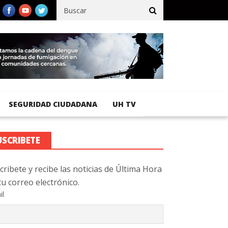
fico registra 92 % de avance en obras de terracería
Aeropuerto 
SEGURIDAD CIUDADANA
UH TV
USCRIBETE
cribete y recibe las noticias de Última Hora
tu correo electrónico.
il