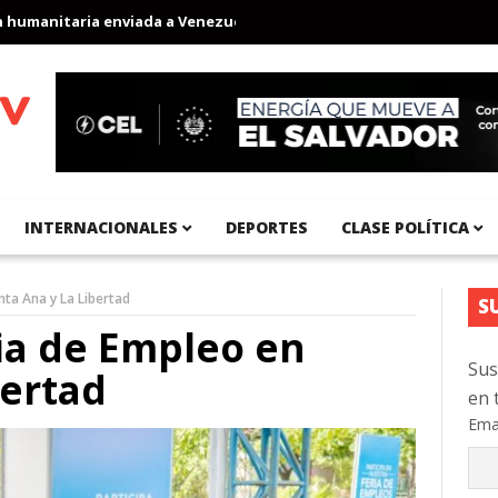
anitaria enviada a Venezuela
Aeropuerto Internacional del Pací
INTERNACIONALES
DEPORTES
CLASE POLÍTICA
ta Ana y La Libertad
S
ia de Empleo en
Sus
bertad
en 
Ema