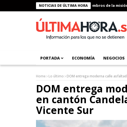
Presidente Bukele condecora a miembros de la misión hum
NOTICIAS DE ÚLTIMA HORA
PORTADA
ECONOMÍA
NEGOCIOS
Home
Lo último
DOM entrega moderna calle asfaltada
DOM entrega mode
en cantón Candela
Vicente Sur