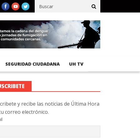
fico registra 92 % de avance en obras de terracería
Aeropuerto 
SEGURIDAD CIUDADANA
UH TV
USCRIBETE
cribete y recibe las noticias de Última Hora
tu correo electrónico.
il