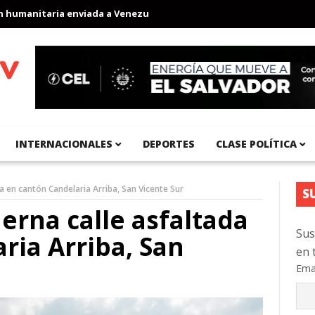
anitaria enviada a Venezuela
Aeropuerto Internacional del Pací
INTERNACIONALES
DEPORTES
CLASE POLÍTICA
 en cantón Candelaria Arriba, San Vicente Sur
S
rna calle asfaltada
Sus
ria Arriba, San
en 
Ema