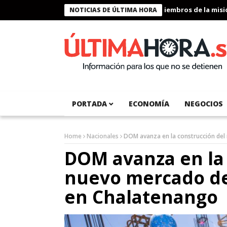
Presidente Bukele condecora a miembros de la misión h
NOTICIAS DE ÚLTIMA HORA
PORTADA
ECONOMÍA
NEGOCIOS
Home
Nacionales
DOM avanza en la construcción de
DOM avanza en la 
nuevo mercado de
en Chalatenango