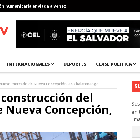
umanitaria enviada a Venezuela
Aeropuerto Internacional del Pa
INTERNACIONALES
DEPORTES
CLASE POLÍTICA
l nuevo mercado de Nueva Concepción, en Chalatenango
S
construcción del
Sus
 Nueva Concepción,
en 
Ema