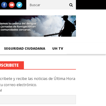
cífico registra 92 % de avance en obras de terracería
Aeropuerto
SEGURIDAD CIUDADANA
UH TV
USCRIBETE
cribete y recibe las noticias de Última Hora
tu correo electrónico.
il