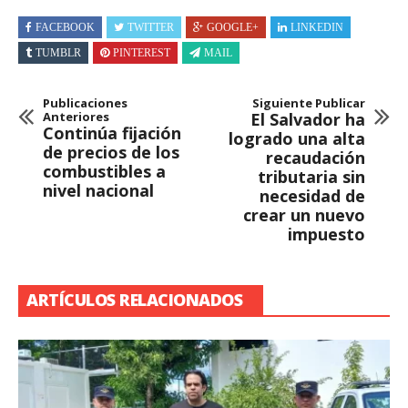
FACEBOOK
TWITTER
GOOGLE+
LINKEDIN
TUMBLR
PINTEREST
MAIL
Publicaciones
Siguiente Publicar
Anteriores
El Salvador ha
Continúa fijación
logrado una alta
de precios de los
recaudación
combustibles a
tributaria sin
nivel nacional
necesidad de
crear un nuevo
impuesto
ARTÍCULOS RELACIONADOS