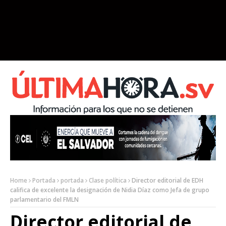
Home
Portada
portada
Clase política
Director editorial de EDH
califica de excelente la designación de Nidia Díaz como Jefa de grupo
parlamentario del FMLN
Director editorial de