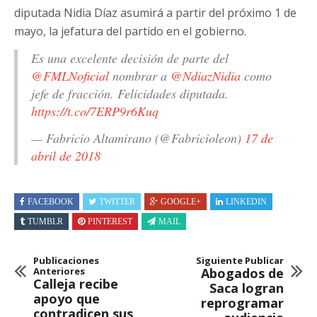
diputada Nidia Díaz asumirá a partir del próximo 1 de
mayo, la jefatura del partido en el gobierno.
Es una excelente decisión de parte del
@FMLNoficial
nombrar a
@NdiazNidia
como
jefe de fracción. Felicidades diputada.
https://t.co/7ERP9r6Kuq
— Fabricio Altamirano (@Fabricioleon)
17 de
abril de 2018
FACEBOOK
TWITTER
GOOGLE+
LINKEDIN
TUMBLR
PINTEREST
MAIL
Publicaciones
Siguiente Publicar
Anteriores
Abogados de
Calleja recibe
Saca logran
apoyo que
reprogramar
contradicen sus