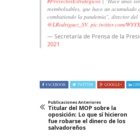
#ProyectosEstratégicos
| "Hace unas se
reembolsables, que hace un acumulado de
combatiendo la pandemia", director del
@LRodriguez_SV
.
pic.twitter.com/WY
— Secretaría de Prensa de la Pre
2021
FACEBOOK
TWITTER
GOOGLE+
LIN
Publicaciones Anteriores
Titular del MOP sobre la
oposición: Lo que sí hicieron
fue robarse el dinero de los
salvadoreños