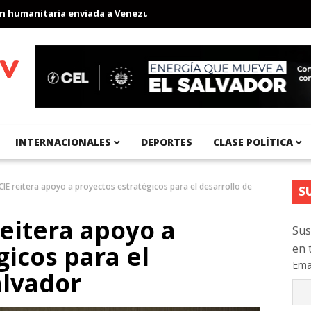
manitaria enviada a Venezuela
Aeropuerto Internacional del Pac
INTERNACIONALES
DEPORTES
CLASE POLÍTICA
CIE reitera apoyo a proyectos estratégicos para el desarrollo de
S
reitera apoyo a
Sus
gicos para el
en 
Ema
alvador