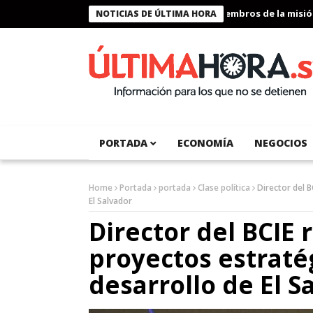
Presidente Bukele condecora a miembros de la misión hu
NOTICIAS DE ÚLTIMA HORA
PORTADA
ECONOMÍA
NEGOCIOS
Home
Portada
portada
Clase política
Director del B
El Salvador
Director del BCIE 
proyectos estraté
desarrollo de El S