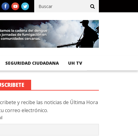
ífico registra 92 % de avance en obras de terracería
Aeropuerto 
SEGURIDAD CIUDADANA
UH TV
USCRIBETE
cribete y recibe las noticias de Última Hora
tu correo electrónico.
il