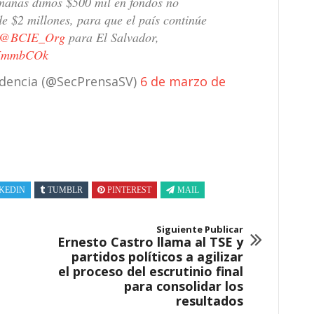
manas dimos $500 mil en fondos no
 $2 millones, para que el país continúe
@BCIE_Org
para El Salvador,
YXmmbCOk
sidencia (@SecPrensaSV)
6 de marzo de
KEDIN
TUMBLR
PINTEREST
MAIL
Siguiente Publicar
Ernesto Castro llama al TSE y
partidos políticos a agilizar
el proceso del escrutinio final
para consolidar los
resultados