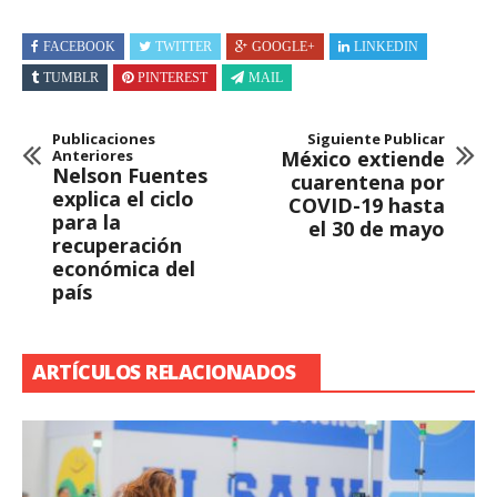
FACEBOOK
TWITTER
GOOGLE+
LINKEDIN
TUMBLR
PINTEREST
MAIL
Publicaciones
Siguiente Publicar
Anteriores
México extiende
Nelson Fuentes
cuarentena por
explica el ciclo
COVID-19 hasta
para la
el 30 de mayo
recuperación
económica del
país
ARTÍCULOS RELACIONADOS