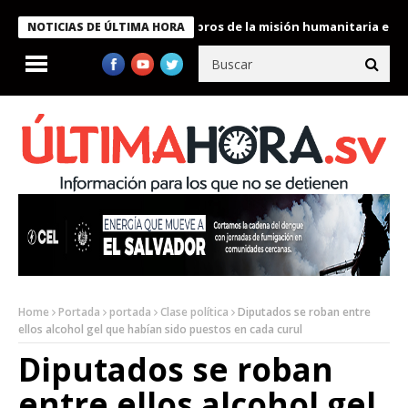
te Bukele condecora a miembros de la misión humanitaria enviada
NOTICIAS DE ÚLTIMA HORA
Home
Portada
portada
Clase política
Diputados se roban entre
ellos alcohol gel que habían sido puestos en cada curul
Diputados se roban
entre ellos alcohol gel