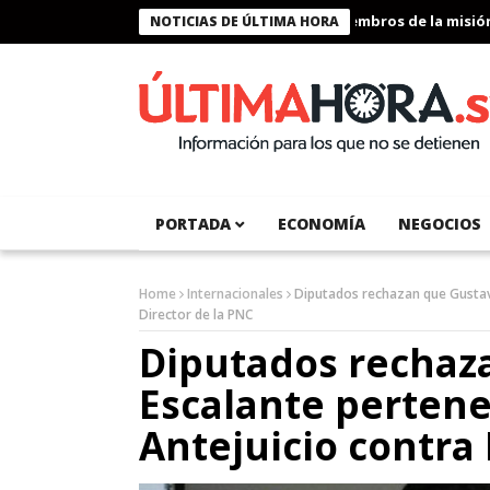
Presidente Bukele condecora a miembros de la misión hum
NOTICIAS DE ÚLTIMA HORA
PORTADA
ECONOMÍA
NEGOCIOS
Home
Internacionales
Diputados rechazan que Gustavo
Director de la PNC
Diputados rechaz
Escalante pertene
Antejuicio contra 