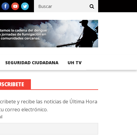
fico registra 92 % de avance en obras de terracería
Aeropuerto 
SEGURIDAD CIUDADANA
UH TV
USCRIBETE
cribete y recibe las noticias de Última Hora
tu correo electrónico.
il