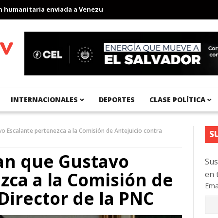
anitaria enviada a Venezuela
Aeropuerto Internacional del Pací
INTERNACIONALES
DEPORTES
CLASE POLÍTICA
 Escalante pertenezca a la Comisión de Antejuicio contra
S
an que Gustavo
Sus
zca a la Comisión de
en 
Ema
Director de la PNC