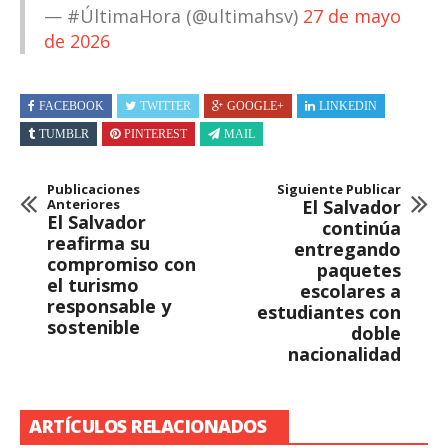
— #ÚltimaHora (@ultimahsv)
27 de mayo
de 2026
FACEBOOK
TWITTER
GOOGLE+
LINKEDIN
TUMBLR
PINTEREST
MAIL
Publicaciones
Siguiente Publicar
Anteriores
El Salvador
El Salvador
continúa
reafirma su
entregando
compromiso con
paquetes
el turismo
escolares a
responsable y
estudiantes con
sostenible
doble
nacionalidad
ARTÍCULOS RELACIONADOS