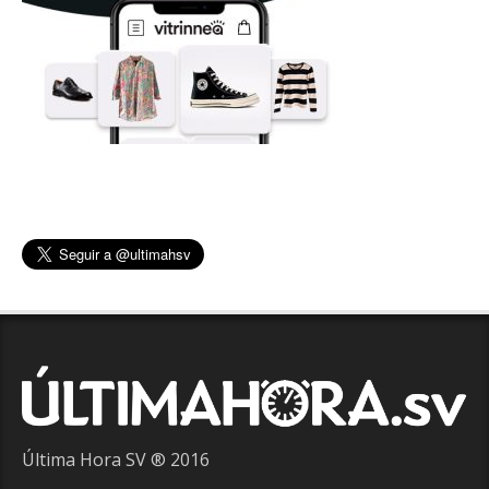
Última Hora SV ® 2016