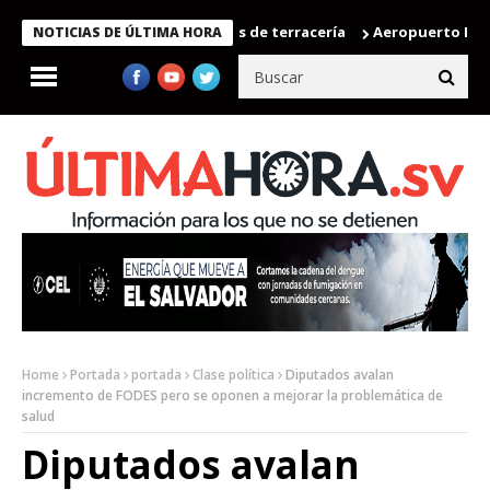
istra 92 % de avance en obras de terracería
Aeropuerto Internaci
NOTICIAS DE ÚLTIMA HORA
Home
Portada
portada
Clase política
Diputados avalan
incremento de FODES pero se oponen a mejorar la problemática de
salud
Diputados avalan