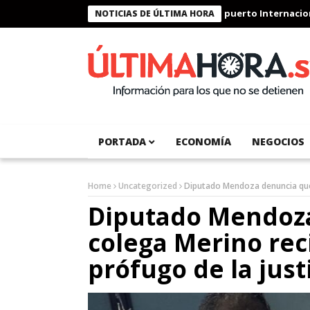
Aeropuerto Internacional del
NOTICIAS DE ÚLTIMA HORA
PORTADA
ECONOMÍA
NEGOCIOS
Home
Uncategorized
Diputado Mendoza denuncia que 
Diputado Mendoza
colega Merino rec
prófugo de la just