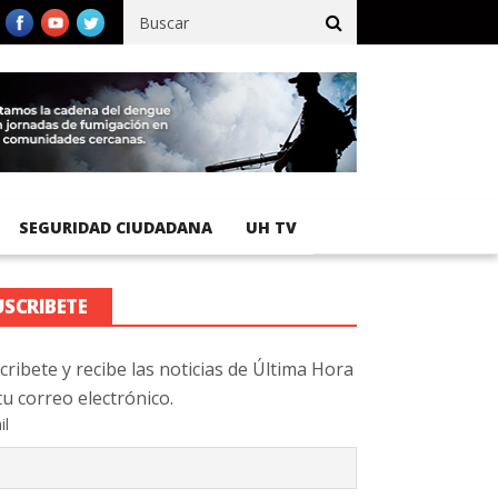
erto Internacional de El Salvador supera los 2.63 millones de pasaj
SEGURIDAD CIUDADANA
UH TV
USCRIBETE
cribete y recibe las noticias de Última Hora
tu correo electrónico.
il