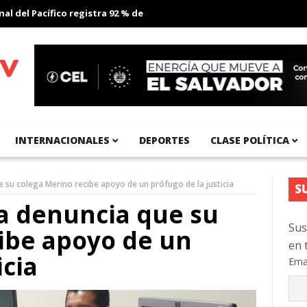
 Pacífico registra 92 % de avance en obras de terracería
Aeropu
INTERNACIONALES
DEPORTES
CLASE POLÍTICA
su colega Merino recibe apoyo de un prófugo de la justicia
S
 denuncia que su
Sus
ibe apoyo de un
en 
icia
Ema