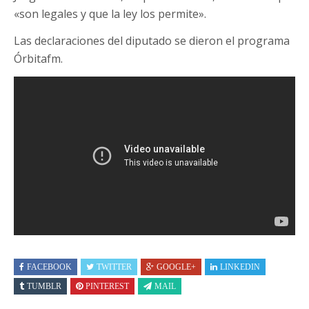
«son legales y que la ley los permite».
Las declaraciones del diputado se dieron el programa
Órbitafm.
FACEBOOK
TWITTER
GOOGLE+
LINKEDIN
TUMBLR
PINTEREST
MAIL