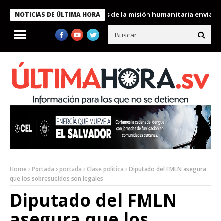
ukele condecora a miembros de la misión humanitaria enviada a V
NOTICIAS DE ÚLTIMA HORA
Home
Portada
portada
Clase política
Diputado del FMLN asegura
que los sobresueldos son legales
Diputado del FMLN
asegura que los