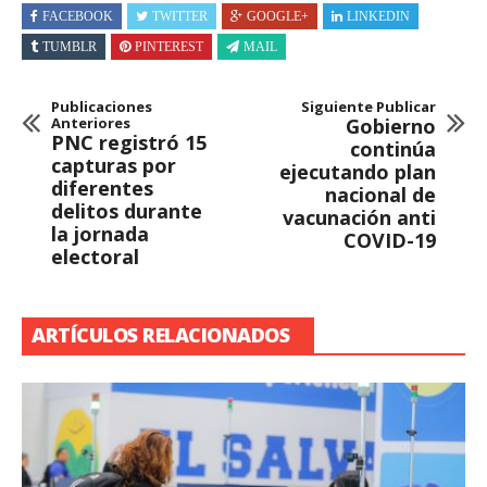
FACEBOOK
TWITTER
GOOGLE+
LINKEDIN
TUMBLR
PINTEREST
MAIL
Publicaciones
Siguiente Publicar
Anteriores
Gobierno
PNC registró 15
continúa
capturas por
ejecutando plan
diferentes
nacional de
delitos durante
vacunación anti
la jornada
COVID-19
electoral
ARTÍCULOS RELACIONADOS