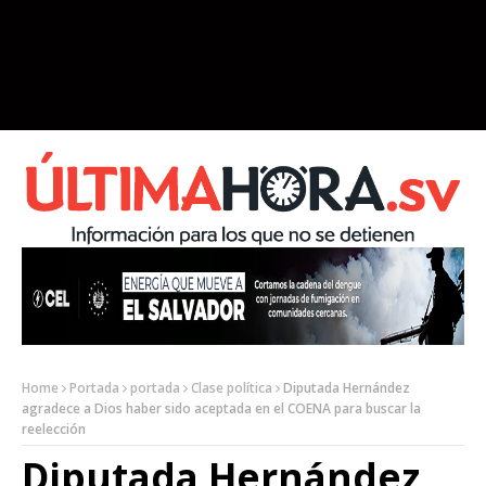
Home
Portada
portada
Clase política
Diputada Hernández
agradece a Dios haber sido aceptada en el COENA para buscar la
reelección
Diputada Hernández