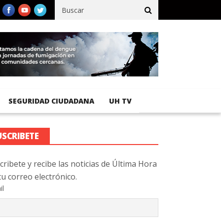
cífico registra 92 % de avance en obras de terracería
Aeropuerto
SEGURIDAD CIUDADANA
UH TV
USCRIBETE
cribete y recibe las noticias de Última Hora
tu correo electrónico.
il