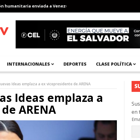
umanitaria enviada a Venezuela
Aeropuerto Internacional del Pa
INTERNACIONALES
DEPORTES
CLASE POLÍTICA
uevas Ideas emplaza a ex vicepresidente de ARENA
S
as Ideas emplaza a
Sus
e de ARENA
en 
Ema