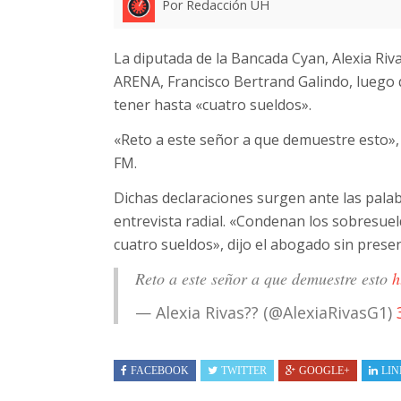
Por Redacción UH
La diputada de la Bancada Cyan, Alexia Riva
ARENA, Francisco Bertrand Galindo, luego 
tener hasta «cuatro sueldos».
«Reto a este señor a que demuestre esto»,
FM.
Dichas declaraciones surgen ante las pal
entrevista radial. «Condenan los sobresuel
cuatro sueldos», dijo el abogado sin prese
Reto a este señor a que demuestre esto
h
— Alexia Rivas?? (@AlexiaRivasG1)
FACEBOOK
TWITTER
GOOGLE+
LIN