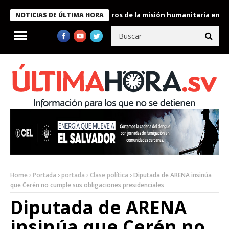
 Bukele condecora a miembros de la misión humanitaria enviada a
NOTICIAS DE ÚLTIMA HORA
Home
Portada
portada
Clase política
Diputada de ARENA insinúa
que Cerén no cumple sus obligaciones presidenciales
Diputada de ARENA
insinúa que Cerén no