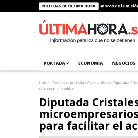
Presidente Bukele condecora a miembros de la misión hu
NOTICIAS DE ÚLTIMA HORA
PORTADA
ECONOMÍA
NEGOCIOS
Home
Portada
portada
Clase política
Diputada Crist
el acceso al crédito
Diputada Cristales
microempresarios 
para facilitar el a