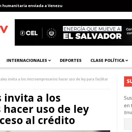
manitaria enviada a Venezuela
Aeropuerto Internacional del Pací
INTERNACIONALES
DEPORTES
CLASE POLÍTICA
ales invita a los microempresarios hacer uso de ley para facilitar
S
 invita a los
Sus
hacer uso de ley
en 
Ema
cceso al crédito