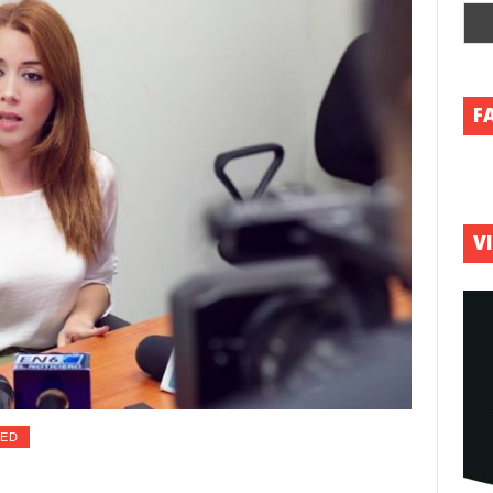
F
V
ZED