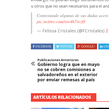
u otros que no sean necesarios para el aná
Contestando algunas de sus dudas acerca 
pic.twitter.com/siw4h7syzD
— Felissa Cristales (@FCristales)
2
FACEBOOK
TWITTER
GOOGLE+
LIN
Publicaciones Anteriores
Gobierno logra que en mayo
no se cobren comisiones a
salvadoreños en el exterior
por enviar remesas al país
ARTÍCULOS RELACIONADOS