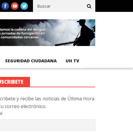
fico registra 92 % de avance en obras de terracería
Aeropuerto 
SEGURIDAD CIUDADANA
UH TV
USCRIBETE
cribete y recibe las noticias de Última Hora
tu correo electrónico.
il