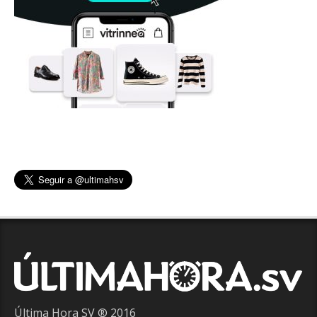
Última Hora SV ® 2016