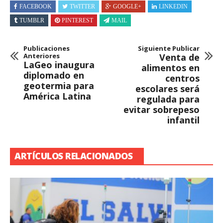
FACEBOOK
TWITTER
GOOGLE+
LINKEDIN
TUMBLR
PINTEREST
MAIL
Publicaciones
Siguiente Publicar
Anteriores
Venta de
LaGeo inaugura
alimentos en
diplomado en
centros
geotermia para
escolares será
América Latina
regulada para
evitar sobrepeso
infantil
ARTÍCULOS RELACIONADOS