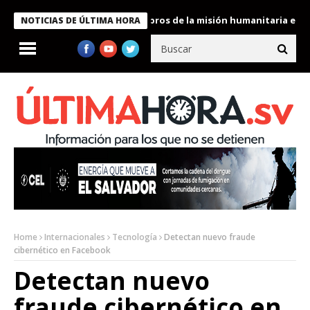
te Bukele condecora a miembros de la misión humanitaria enviada
NOTICIAS DE ÚLTIMA HORA
Home
Internacionales
Tecnología
Detectan nuevo fraude
cibernético en Facebook
Detectan nuevo
fraude cibernético en