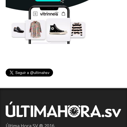
Última Hora SV ® 2016