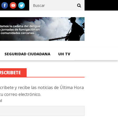
ico registra 92 % de avance en obras de terracería
Aeropuerto In
SEGURIDAD CIUDADANA
UH TV
USCRIBETE
cribete y recibe las noticias de Última Hora
tu correo electrónico.
il