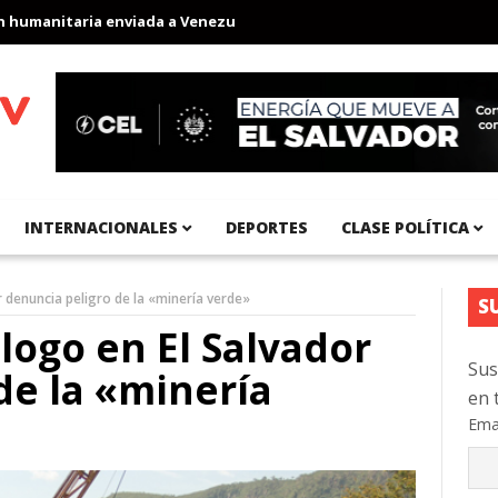
nitaria enviada a Venezuela
Aeropuerto Internacional del Pacíf
INTERNACIONALES
DEPORTES
CLASE POLÍTICA
 denuncia peligro de la «minería verde»
S
ogo en El Salvador
Sus
de la «minería
en 
Ema