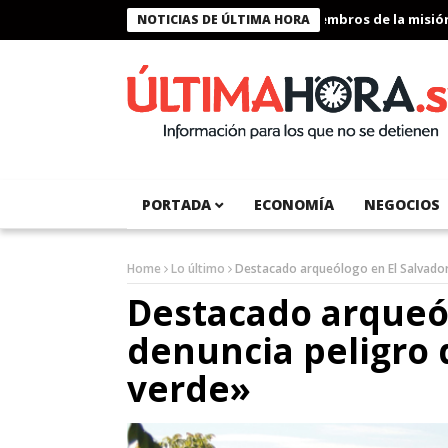
Presidente Bukele condecora a miembros de la misión huma
NOTICIAS DE ÚLTIMA HORA
PORTADA
ECONOMÍA
NEGOCIOS
Home
Lo último
Destacado arqueólogo en El Salvador
Destacado arqueól
denuncia peligro 
verde»