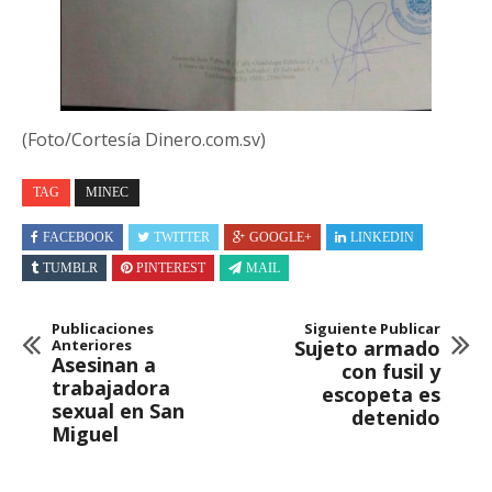
(Foto/Cortesía Dinero.com.sv)
TAG
MINEC
FACEBOOK
TWITTER
GOOGLE+
LINKEDIN
TUMBLR
PINTEREST
MAIL
Publicaciones
Siguiente Publicar
Anteriores
Sujeto armado
Asesinan a
con fusil y
trabajadora
escopeta es
sexual en San
detenido
Miguel