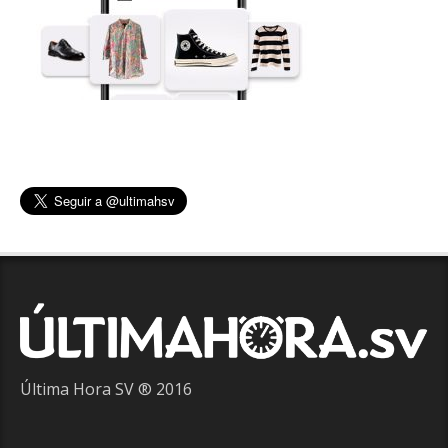
Última Hora SV ® 2016