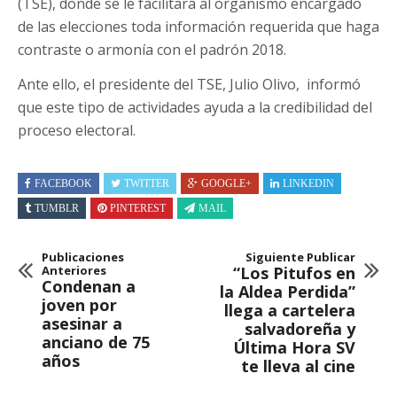
(TSE), donde se le facilitará al organismo encargado
de las elecciones toda información requerida que haga
contraste o armonía con el padrón 2018.
Ante ello, el presidente del TSE, Julio Olivo, informó
que este tipo de actividades ayuda a la credibilidad del
proceso electoral.
FACEBOOK
TWITTER
GOOGLE+
LINKEDIN
TUMBLR
PINTEREST
MAIL
Publicaciones
Siguiente Publicar
Anteriores
“Los Pitufos en
Condenan a
la Aldea Perdida”
joven por
llega a cartelera
asesinar a
salvadoreña y
anciano de 75
Última Hora SV
años
te lleva al cine