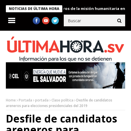
 Bukele condecora a miembros de la misión humanitaria enviada a
NOTICIAS DE ÚLTIMA HORA
Home
Portada
portada
Clase política
Desfile de candidatos
areneros para elecciones presidenciales del 2019
Desfile de candidatos
areneros para