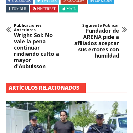
FACEBOOK
TWITTER
GOOGLE+
LINKEDIN
TUMBLR
PINTEREST
MAIL
Publicaciones
Siguiente Publicar
Anteriores
Fundador de
Wright Sol: No
ARENA pide a
vale la pena
afiliados aceptar
continuar
sus errores con
rindiendo culto a
humildad
mayor
d'Aubuisson
ARTÍCULOS RELACIONADOS