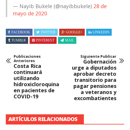
— Nayib Bukele (@nayibbukele)
28 de
mayo de 2020
FACEBOOK
TWITTER
GOOGLE+
LINKEDIN
TUMBLR
PINTEREST
MAIL
Publicaciones
Siguiente Publicar
Anteriores
Gobernación
Costa Rica
urge a diputados
continuará
aprobar decreto
utilizando
transitorio para
hidroxicloroquina
pagar pensiones
en pacientes de
a veteranos y
COVID-19
excombatientes
ARTÍCULOS RELACIONADOS