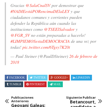
Gracias
@SalaCnalSV
por demostrar que
#NADIEestáPORencimaDElaLEY
y que
ciudadanos comunes y corrientes pueden
defender la República aún cuando las
instituciones como
@TSEElSalvador
y
@FGR_SV
no están preparadas a hacerlo!
#LIMPIEMOSestaDEMOCRACIA
de una vez por
todas!
pic.twitter.com/6Tgxy7K20t
— Paul Steiner (@PaulDSteiner)
26 de febrero de
2018
FACEBOOK
TWITTER
GOOGLE+
LINKEDIN
TUMBLR
PINTEREST
MAIL
Publicaciones
Siguiente Publicar
Anteriores
Betancourt,
Geovani Galeas:
candidato a