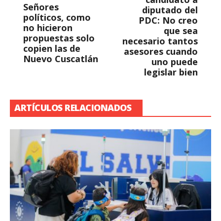
Señores
diputado del
políticos, como
PDC: No creo
no hicieron
que sea
propuestas solo
necesario tantos
copien las de
asesores cuando
Nuevo Cuscatlán
uno puede
legislar bien
ARTÍCULOS RELACIONADOS