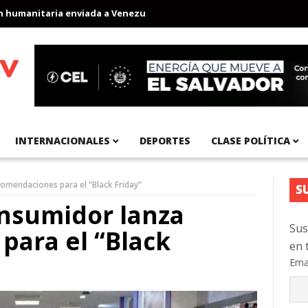
manitaria enviada a Venezuela
Aeropuerto Internacional del Pací
INTERNACIONALES
DEPORTES
CLASE POLÍTICA
omendaciones para el “Black Friday”
S
onsumidor lanza
Sus
para el “Black
en 
Ema