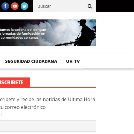
fico registra 92 % de avance en obras de terracería
Aeropuerto 
SEGURIDAD CIUDADANA
UH TV
USCRIBETE
cribete y recibe las noticias de Última Hora
tu correo electrónico.
il