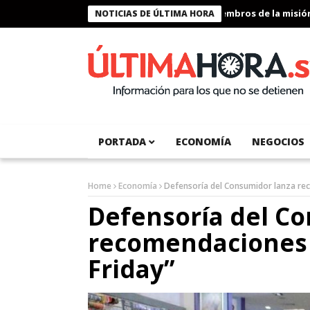
Presidente Bukele condecora a miembros de la misión hu
NOTICIAS DE ÚLTIMA HORA
PORTADA
ECONOMÍA
NEGOCIOS
Home
Economía
Defensoría del Consumidor lanza rec
Defensoría del C
recomendaciones 
Friday”