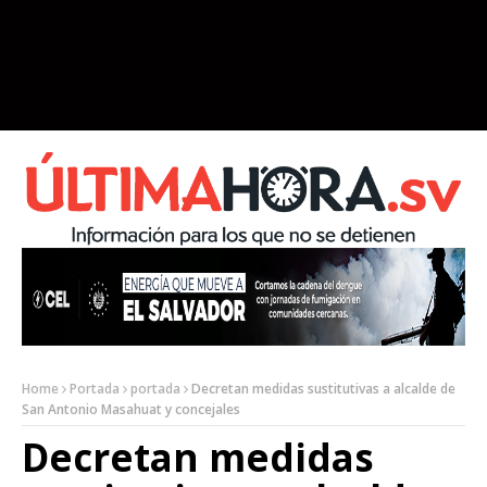
Home
Portada
portada
Decretan medidas sustitutivas a alcalde de
San Antonio Masahuat y concejales
Decretan medidas