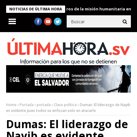
 Bukele condecora a miembros de la misión humanitaria enviada a
NOTICIAS DE ÚLTIMA HORA
Home
Portada
portada
Clase política
Dumas: El liderazgo de Nayib
es evidente pues todos se enfocan solo en atacarlo
Dumas: El liderazgo de
Nayib es evidente