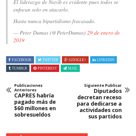
El liderazgo de Nayib es evidente pues todos se
enfocan solo en atacarlo.
Hasta nunca bipartidismo fracasado.
— Peter Dumas (@PeterDumas)
29 de enero de
2019
FACEBOOK
TWITTER
GOOGLE+
LINKEDIN
TUMBLR
PINTEREST
MAIL
Publicaciones
Siguiente Publicar
Anteriores
Diputados
CAPRES habría
decretan receso
pagado más de
para dedicarse a
$60 millones en
actividades con
sobresueldos
sus partidos