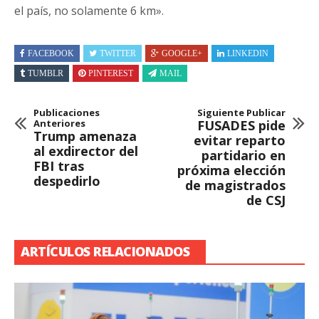
el país, no solamente 6 km».
FACEBOOK
TWITTER
GOOGLE+
LINKEDIN
TUMBLR
PINTEREST
MAIL
Publicaciones
Siguiente Publicar
Anteriores
FUSADES pide
Trump amenaza
evitar reparto
al exdirector del
partidario en
FBI tras
próxima elección
despedirlo
de magistrados
de CSJ
ARTÍCULOS RELACIONADOS