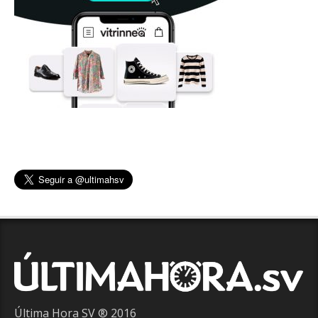
Última Hora SV ® 2016