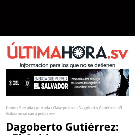
Home
Portada
portada
Clase política
Dagoberto Gutiérrez: «El
Gobierno se cae a pedazos»
Dagoberto Gutiérrez: