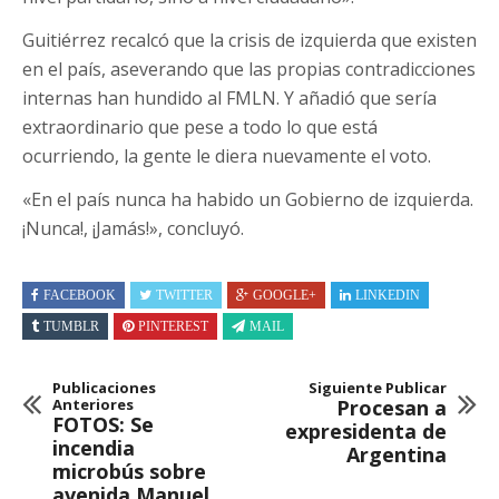
Guitiérrez recalcó que la crisis de izquierda que existen
en el país, aseverando que las propias contradicciones
internas han hundido al FMLN. Y añadió que sería
extraordinario que pese a todo lo que está
ocurriendo, la gente le diera nuevamente el voto.
«En el país nunca ha habido un Gobierno de izquierda.
¡Nunca!, ¡Jamás!», concluyó.
FACEBOOK
TWITTER
GOOGLE+
LINKEDIN
TUMBLR
PINTEREST
MAIL
Publicaciones
Siguiente Publicar
Anteriores
Procesan a
FOTOS: Se
expresidenta de
incendia
Argentina
microbús sobre
avenida Manuel