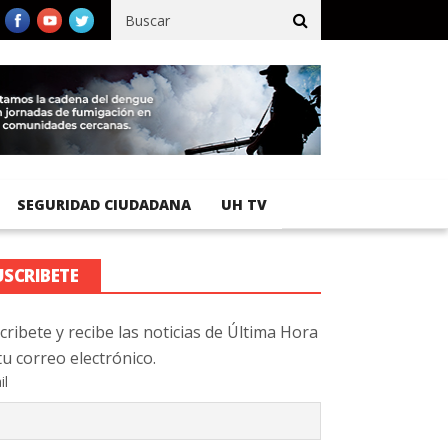
ífico registra 92 % de avance en obras de terracería
Aeropuerto 
SEGURIDAD CIUDADANA
UH TV
USCRIBETE
cribete y recibe las noticias de Última Hora
tu correo electrónico.
il