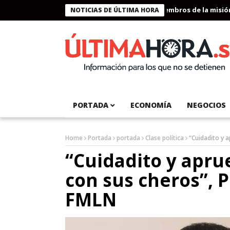
Presidente Bukele condecora a miembros de la misión hu
NOTICIAS DE ÚLTIMA HORA
PORTADA
ECONOMÍA
NEGOCIOS
Home
Portada
portada
Clase política
“Cuidadito y 
“Cuidadito y apr
con sus cheros”, P
FMLN