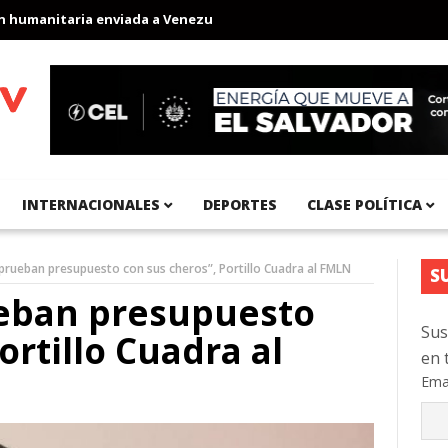
manitaria enviada a Venezuela
Aeropuerto Internacional del Pac
INTERNACIONALES
DEPORTES
CLASE POLÍTICA
aprueban presupuesto con sus cheros”, Portillo Cuadra al FMLN
S
ueban presupuesto
Sus
ortillo Cuadra al
en 
Ema