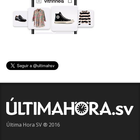
Última Hora SV ® 2016