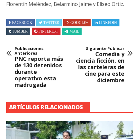
Florentín Meléndez, Belarmino Jaime y Eliseo Ortiz.
FACEBOOK
TWITTER
GOOGLE+
LINKEDIN
TUMBLR
PINTEREST
MAIL
Publicaciones
Siguiente Publicar
Anteriores
Comedia y
PNC reporta más
ciencia ficción, en
de 130 detenidos
las carteleras de
durante
cine para este
operativo esta
diciembre
madrugada
ARTÍCULOS RELACIONADOS