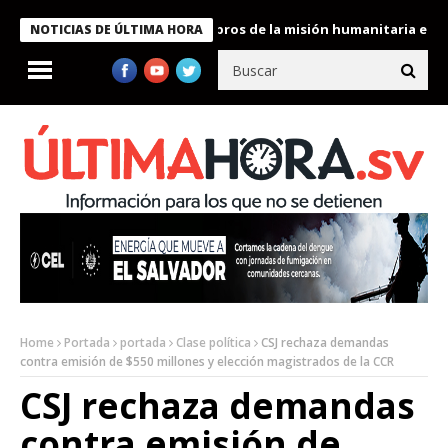
te Bukele condecora a miembros de la misión humanitaria enviada
NOTICIAS DE ÚLTIMA HORA
Home
Portada
portada
Clase política
CSJ rechaza demandas
contra emisión de $550 millones y elección magistrados de la CCR
CSJ rechaza demandas
contra emisión de