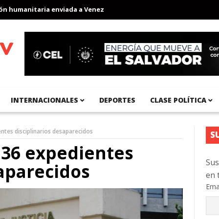
umanitaria enviada a Venezuela
Aeropuerto Internacional del Pa
INTERNACIONALES
DEPORTES
CLASE POLÍTICA
ntes disciplinarios desaparecidos
S
 36 expedientes
Sus
saparecidos
en 
Ema