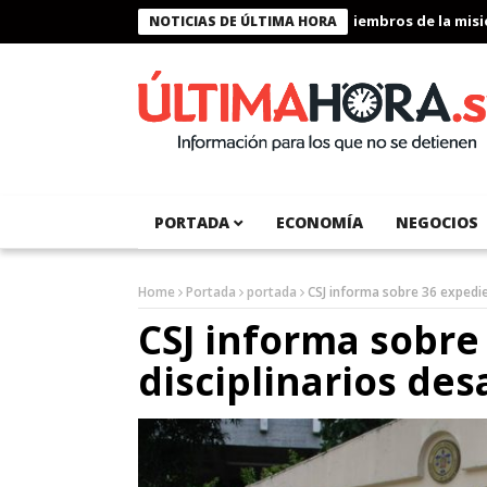
Presidente Bukele condecora a miembros de la misión h
NOTICIAS DE ÚLTIMA HORA
PORTADA
ECONOMÍA
NEGOCIOS
Home
Portada
portada
CSJ informa sobre 36 expedie
CSJ informa sobre
disciplinarios de