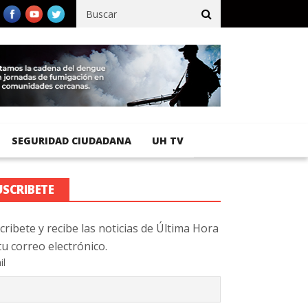
cífico registra 92 % de avance en obras de terracería
Aeropuert
SEGURIDAD CIUDADANA
UH TV
USCRIBETE
cribete y recibe las noticias de Última Hora
tu correo electrónico.
il