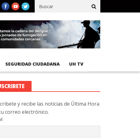
egistra 92 % de avance en obras de terracería
Aeropuerto Interna
SEGURIDAD CIUDADANA
UH TV
USCRIBETE
cribete y recibe las noticias de Última Hora
tu correo electrónico.
il