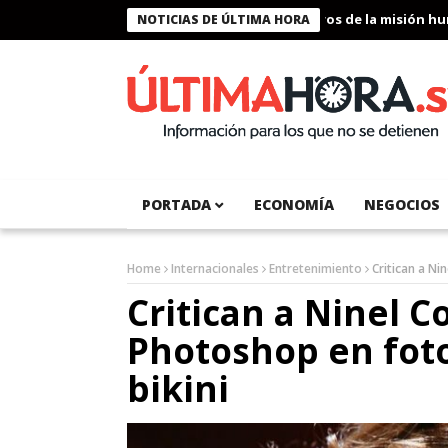
Presidente Bukele condecora a miembros de la misión humanitar
NOTICIAS DE ÚLTIMA HORA
PORTADA
ECONOMÍA
NEGOCIOS
Home
Internacionales
Entretenimiento
Critican a Ni
Critican a Ninel 
Photoshop en fot
bikini