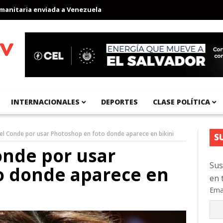
ia enviada a Venezuela
Aeropuerto Internacional del Pacífico r
INTERNACIONALES
DEPORTES
CLASE POLÍTICA
nel Conde por usar Photoshop en foto donde aparece en bikini
S
Conde por usar
Sus
o donde aparece en
en 
Ema