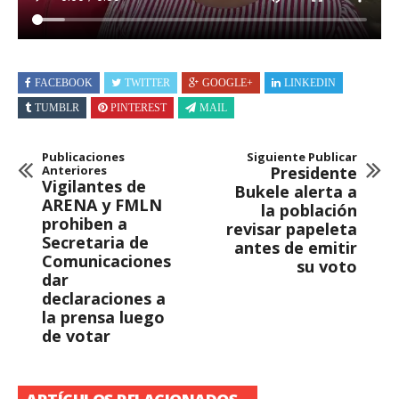
FACEBOOK
TWITTER
GOOGLE+
LINKEDIN
TUMBLR
PINTEREST
MAIL
Publicaciones
Siguiente Publicar
Anteriores
Presidente
Vigilantes de
Bukele alerta a
ARENA y FMLN
la población
prohiben a
revisar papeleta
Secretaria de
antes de emitir
Comunicaciones
su voto
dar
declaraciones a
la prensa luego
de votar