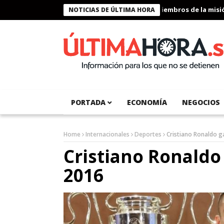
Presidente Bukele condecora a miembros de la misión h
NOTICIAS DE ÚLTIMA HORA
PORTADA
ECONOMÍA
NEGOCIOS
Home
Internacionales
Deportes
Cristiano Ronaldo g
Cristiano Ronaldo
2016