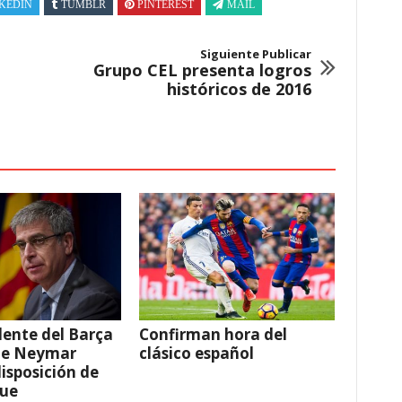
KEDIN
TUMBLR
PINTEREST
MAIL
Siguiente Publicar
Grupo CEL presenta logros
históricos de 2016
dente del Barça
Confirman hora del
ue Neymar
clásico español
disposición de
que