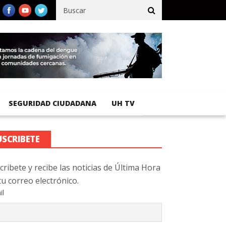
cífico registra 92 % de avance en obras de terracería
Aeropuerto
SEGURIDAD CIUDADANA
UH TV
USCRIBETE
cribete y recibe las noticias de Última Hora
tu correo electrónico.
il