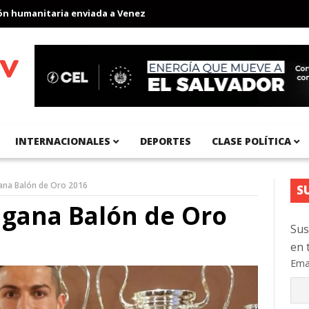
umanitaria enviada a Venezuela
Aeropuerto Internacional del Pa
INTERNACIONALES
DEPORTES
CLASE POLÍTICA
ana Balón de Oro 2016
S
 gana Balón de Oro
Sus
en 
Ema