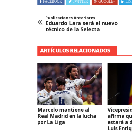
FACEBOOK
TWITTER
GOOGLE+
LIN
Publicaciones Anteriores
Eduardo Lara será el nuevo
técnico de la Selecta
ARTÍCULOS RELACIONADOS
Marcelo mantiene al
Vicepresi
Real Madrid en la lucha
afirma q
por La Liga
estará a 
Luis Enri