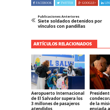
FACEBOOK
TWITTER
GOOGLE+
LIN
Publicaciones Anteriores
Siete soldados detenidos por
vínculos con pandillas
ARTÍCULOS RELACIONADOS
Aeropuerto Internacional
President
de El Salvador supera los
condecor
3 millones de pasajeros
de la mis
atendidos
enviada 