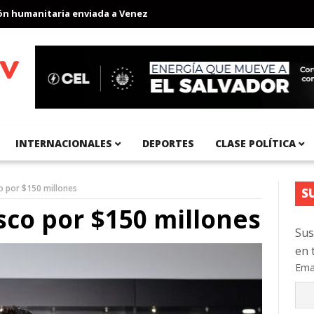
umanitaria enviada a Venezuela
Aeropuerto Internacional del Pa
INTERNACIONALES
DEPORTES
CLASE POLÍTICA
co por $150 millones
S
sco por $150 millones
Sus
en 
Ema