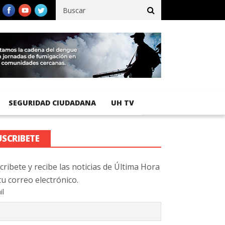
cífico registra 92 % de avance en obras de terracería
Aeropuerto
SEGURIDAD CIUDADANA
UH TV
USCRIBETE
cribete y recibe las noticias de Última Hora
tu correo electrónico.
il