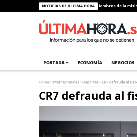
Presidente Bukele condecora a miembros de la misión h
NOTICIAS DE ÚLTIMA HORA
PORTADA
ECONOMÍA
NEGOCIOS
Home
Internacionales
Deportes
CR7 defrauda al fis
CR7 defrauda al fi