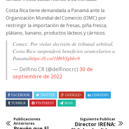
Costa Rica tiene demandada a Panamá ante la
Organización Mundial del Comercio (OMC) por
restringir la importación de fresas, piña fresca,
plátano, banano, productos lácteos y cárnicos.
Comex: Por violar decisión de tribunal arbitral,
Costa Rica suspenderá beneficios arancelarios a
Panamá
https://t.co/1H6Vfgbbv9
— Delfino.CR (@delfinocrc)
30 de
septiembre de 2022
FACEBOOK
TWITTER
GOOGLE+
LINKEDIN
TUMBLR
PINTEREST
MAIL
Publicaciones
Siguiente Publicar
Anteriores
Director IRENA:
Prevén que El