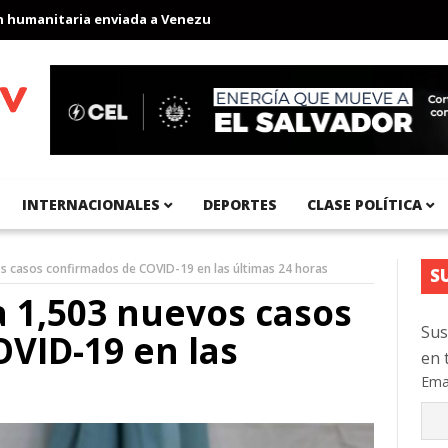
manitaria enviada a Venezuela
Aeropuerto Internacional del Pací
INTERNACIONALES
DEPORTES
CLASE POLÍTICA
os casos confirmados de COVID-19 en las últimas 24 horas
S
a 1,503 nuevos casos
Sus
VID-19 en las
en 
Ema