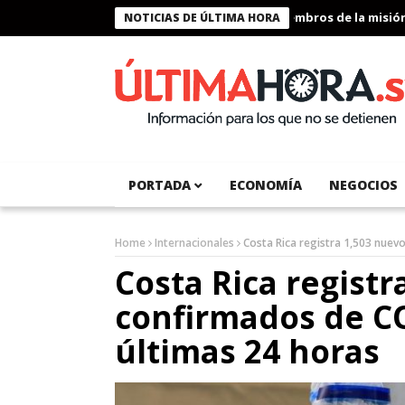
Presidente Bukele condecora a miembros de la misión hu
NOTICIAS DE ÚLTIMA HORA
PORTADA
ECONOMÍA
NEGOCIOS
Home
Internacionales
Costa Rica registra 1,503 nuev
Costa Rica registr
confirmados de CO
últimas 24 horas