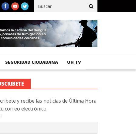
fico registra 92 % de avance en obras de terracería
Aeropuerto 
SEGURIDAD CIUDADANA
UH TV
USCRIBETE
cribete y recibe las noticias de Última Hora
tu correo electrónico.
il