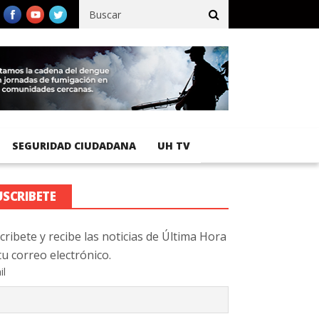
fico registra 92 % de avance en obras de terracería
Aeropuerto 
SEGURIDAD CIUDADANA
UH TV
USCRIBETE
cribete y recibe las noticias de Última Hora
tu correo electrónico.
il