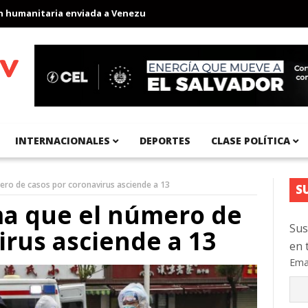
anitaria enviada a Venezuela
Aeropuerto Internacional del Pací
INTERNACIONALES
DEPORTES
CLASE POLÍTICA
ero de casos por coronavirus asciende a 13
S
ma que el número de
Sus
irus asciende a 13
en 
Ema