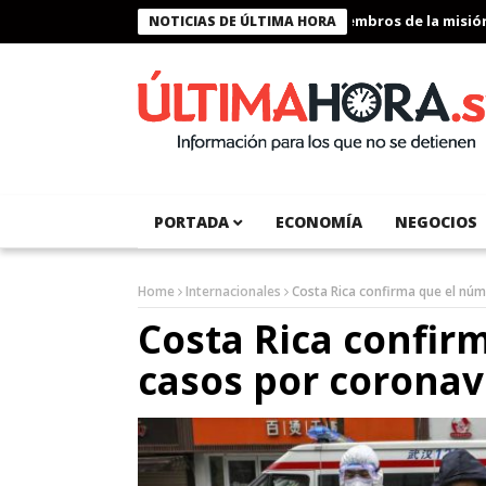
Presidente Bukele condecora a miembros de la misión hum
NOTICIAS DE ÚLTIMA HORA
PORTADA
ECONOMÍA
NEGOCIOS
Home
Internacionales
Costa Rica confirma que el núm
Costa Rica confir
casos por coronav