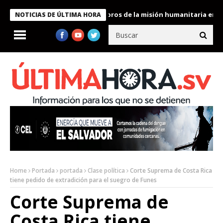
e Bukele condecora a miembros de la misión humanitaria enviada 
NOTICIAS DE ÚLTIMA HORA
Home
Portada
portada
Clase política
Corte Suprema de Costa Rica
tiene pedido de extradición para el suegro de Funes
Corte Suprema de
Costa Rica tiene