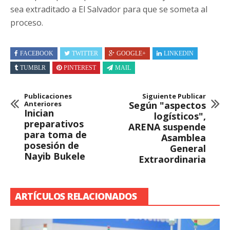
sea extraditado a El Salvador para que se someta al
proceso.
FACEBOOK
TWITTER
GOOGLE+
LINKEDIN
TUMBLR
PINTEREST
MAIL
Publicaciones
Siguiente Publicar
Anteriores
Según "aspectos
Inician
logísticos",
preparativos
ARENA suspende
para toma de
Asamblea
posesión de
General
Nayib Bukele
Extraordinaria
ARTÍCULOS RELACIONADOS