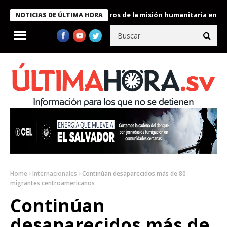
 Bukele condecora a miembros de la misión humanitaria enviada a
NOTICIAS DE ÚLTIMA HORA
Home
Internacionales
Continúan desaparecidos más de 80
migrantes centroamericanos
Continúan
desaparecidos más de