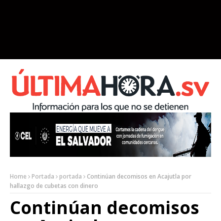
Home
Portada
portada
Continúan decomisos en Acajutla por
hallazgo de cubetas con dinero
Continúan decomisos