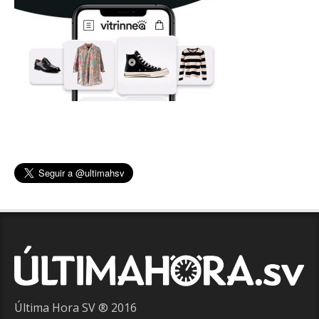
Última Hora SV ® 2016