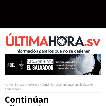
Home
Portada
portada
Continúan allanamiento en alcaldía de
Ahuachapán
Continúan