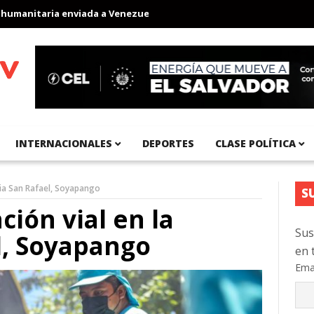
nitaria enviada a Venezuela
Aeropuerto Internacional del Pacíf
INTERNACIONALES
DEPORTES
CLASE POLÍTICA
nia San Rafael, Soyapango
S
ión vial en la
Sus
l, Soyapango
en 
Ema