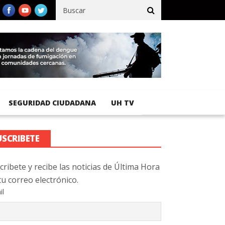
ico registra 92 % de avance en obras de terracería
Aeropuerto In
SEGURIDAD CIUDADANA
UH TV
USCRIBETE
cribete y recibe las noticias de Última Hora
tu correo electrónico.
il