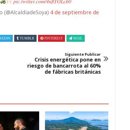
pic.twitter.com/4nflTOLcb0
o (@AlcaldiadeSoya)
4 de septiembre de
KEDIN
TUMBLR
PINTEREST
MAIL
Siguiente Publicar
Crisis energética pone en
riesgo de bancarrota al 60%
de fábricas británicas