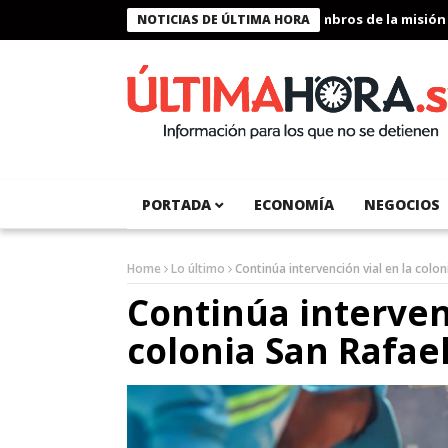
Presidente Bukele condecora a miembros de la misión huma
NOTICIAS DE ÚLTIMA HORA
PORTADA
ECONOMÍA
NEGOCIOS
Home
Lo último
Continúa intervención vial en la colo
Continúa intervenc
colonia San Rafae