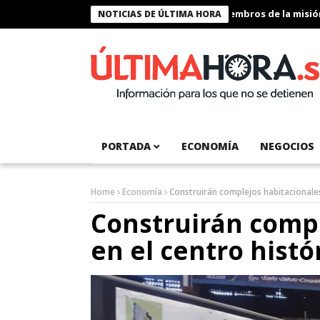
Presidente Bukele condecora a miembros de la misión hu
NOTICIAS DE ÚLTIMA HORA
PORTADA
ECONOMÍA
NEGOCIOS
Home
Economía
Construirán complejos habitacionales
Construirán compl
en el centro histó