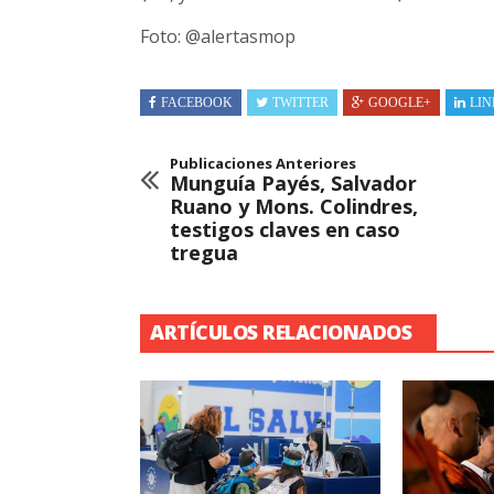
Foto:
@
alertasmop
FACEBOOK
TWITTER
GOOGLE+
LIN
Publicaciones Anteriores
Munguía Payés, Salvador
Ruano y Mons. Colindres,
testigos claves en caso
tregua
ARTÍCULOS RELACIONADOS