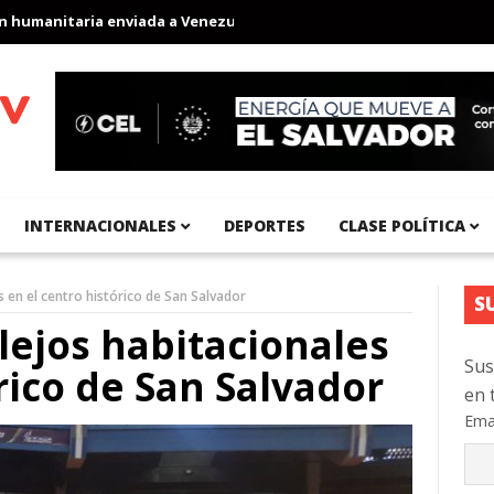
manitaria enviada a Venezuela
Aeropuerto Internacional del Pac
INTERNACIONALES
DEPORTES
CLASE POLÍTICA
 en el centro histórico de San Salvador
S
ejos habitacionales
Sus
rico de San Salvador
en 
Ema