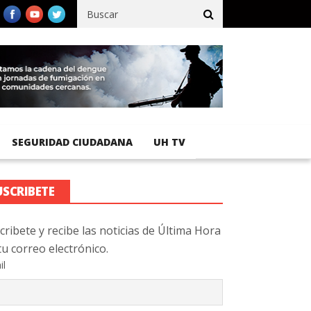
ífico registra 92 % de avance en obras de terracería
Aeropuerto
SEGURIDAD CIUDADANA
UH TV
USCRIBETE
cribete y recibe las noticias de Última Hora
tu correo electrónico.
il