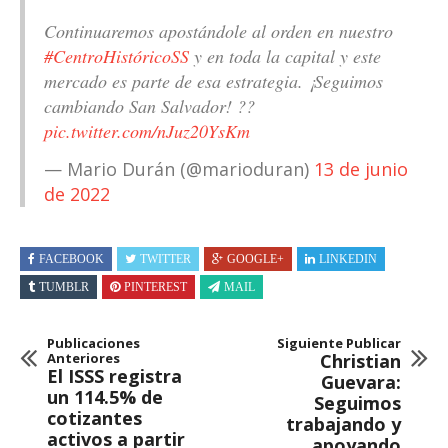
Continuaremos apostándole al orden en nuestro
#CentroHistóricoSS
y en toda la capital y este
mercado es parte de esa estrategia. ¡Seguimos
cambiando San Salvador! ??
pic.twitter.com/nJuz20YsKm
— Mario Durán (@marioduran)
13 de junio
de 2022
FACEBOOK
TWITTER
GOOGLE+
LINKEDIN
TUMBLR
PINTEREST
MAIL
Publicaciones
Siguiente Publicar
Anteriores
Christian
El ISSS registra
Guevara:
un 114.5% de
Seguimos
cotizantes
trabajando y
activos a partir
apoyando