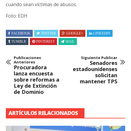
cuando sean víctimas de abusos.
Foto: EDH
FACEBOOK
TWITTER
GOOGLE+
LINKEDIN
TUMBLR
PINTEREST
MAIL
Publicaciones
Siguiente Publicar
Anteriores
Senadores
Procuradora
estadounidenses
lanza encuesta
solicitan
sobre reformas a
mantener TPS
Ley de Extinción
de Dominio
ARTÍCULOS RELACIONADOS